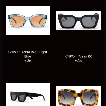
CHPO - ANNA RQ - Light
Blue
CHPO - Anna RR
Prezzo
Prezzo
€35
€35
di
di
listino
listino