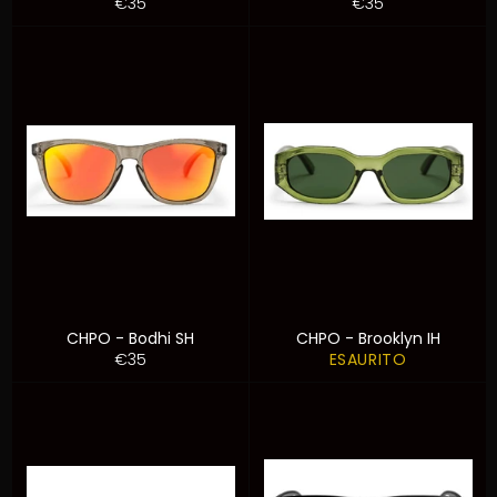
Prezzo
Prezzo
€35
€35
di
di
listino
listino
CHPO - Bodhi SH
CHPO - Brooklyn IH
Prezzo
€35
ESAURITO
di
listino