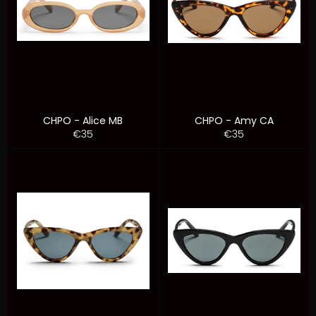
CHPO - Alice MB
CHPO - Amy CA
Prezzo
Prezzo
€35
€35
di
di
listino
listino