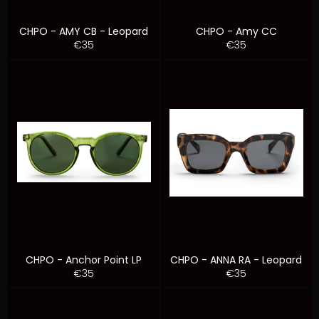
CHPO - AMY CB - Leopard
CHPO - Amy CC
Prezzo
Prezzo
€35
€35
di
di
listino
listino
CHPO - Anchor Point LP
CHPO - ANNA RA - Leopard
Prezzo
Prezzo
€35
€35
di
di
listino
listino