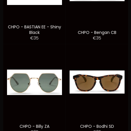
CHPO - BASTIAN EE - Shiny
Black
CHPO - Bengan CB
Prezzo
Prezzo
€35
€35
di
di
listino
listino
CHPO - Billy ZA
CHPO - Bodhi SD