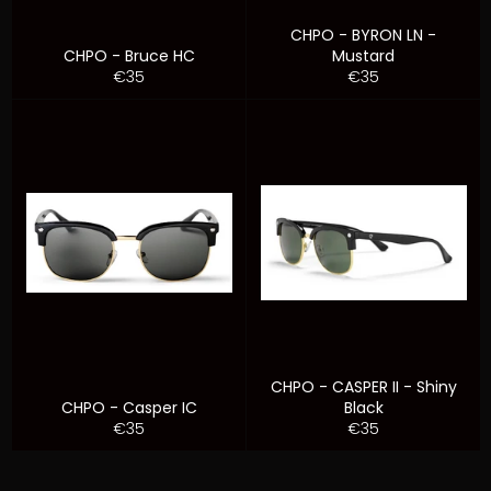
CHPO - BYRON LN -
CHPO - Bruce HC
Mustard
Prezzo
Prezzo
€35
€35
di
di
listino
listino
CHPO - CASPER II - Shiny
CHPO - Casper IC
Black
Prezzo
Prezzo
€35
€35
di
di
listino
listino