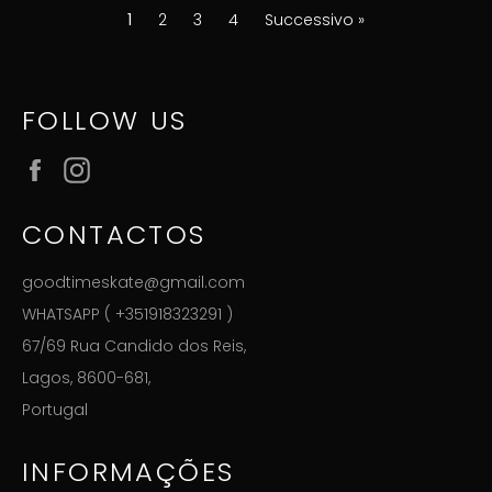
1
2
3
4
Successivo »
FOLLOW US
Facebook
Instagram
CONTACTOS
goodtimeskate@gmail.com
WHATSAPP ( +351918323291 )
67/69 Rua Candido dos Reis,
Lagos, 8600-681,
Portugal
INFORMAÇÕES