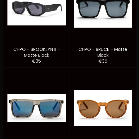
CHPO - BROOKLYN II -
CHPO - BRUCE - Matte
Matte Black
Black
Prezzo
Prezzo
€35
€35
di
di
listino
listino