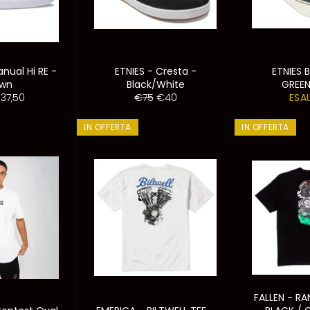
nual Hi RE -
ETNIES - Cresta -
ETNIES 
own
Black/White
GREE
o
rezzo
Prezzo
Prezzo
37,50
€75
€40
ESA
contato
di
scontato
listino
IN OFFERTA
IN OFFERTA
FALLEN - R