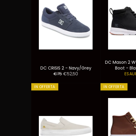
DC Mason 2 Wa
DC CRISIS 2 - Navy/Grey
Boot - Bl
Prezzo
Prezzo
€75
€52,50
ESAU
di
scontato
listino
IN OFFERTA
IN OFFERTA