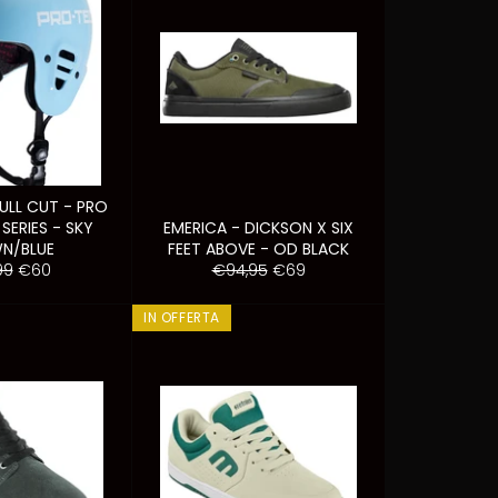
ULL CUT - PRO
SERIES - SKY
EMERICA - DICKSON X SIX
N/BLUE
FEET ABOVE - OD BLACK
zo
Prezzo
Prezzo
Prezzo
99
€60
€94,95
€69
scontato
di
scontato
o
listino
IN OFFERTA