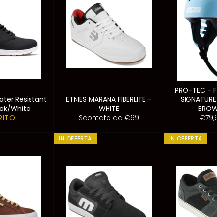
PRO-TEC - F
ter Resistant
ETNIES MARANA FIBERLITE -
SIGNATURE 
ack/White
WHITE
BROW
Prez
RITO
Scontato da €69
€79,
di
listin
IN OFFERTA
IN OFFERTA