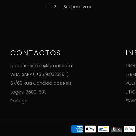
1
2
Successivo »
CONTACTOS
I
goodtimeskate@gmail.com
TROC
WHATSAPP ( +351918323291 )
TERM
67/69 Rua Candido dos Reis,
POLÍ
Lagos, 8600-681,
LITÍ
Portugal
ENVI