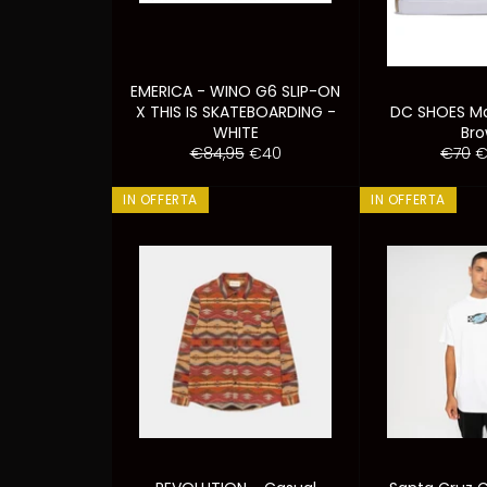
EMERICA - WINO G6 SLIP-ON
X THIS IS SKATEBOARDING -
DC SHOES Ma
WHITE
Br
Prezzo
Prezzo
Prezz
P
€84,95
€40
€70
€
di
scontato
di
s
listino
listino
IN OFFERTA
IN OFFERTA