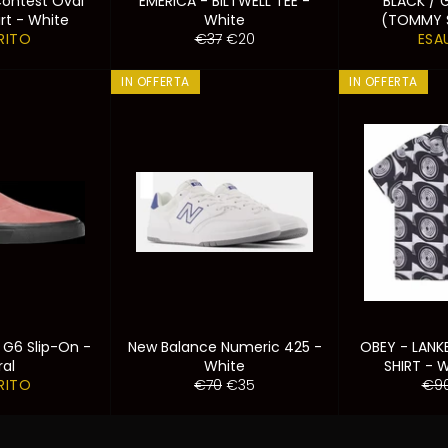
Contest Oval
EMERICA - BILTWELL TEE -
BLACK / 
rt - White
White
(TOMMY 
Prezzo
Prezzo
RITO
€37
€20
ESA
di
scontato
listino
IN OFFERTA
IN OFFERTA
 G6 Slip-On -
New Balance Numeric 425 -
OBEY - LAN
ral
White
SHIRT - 
Prezzo
Prezzo
Pre
RITO
€70
€35
€9
di
scontato
di
listino
list