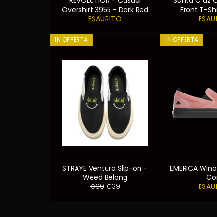
REVOLUTION - Casual
Santa Cruz 
Overshirt 3955 - Dark Red
Front T-Shi
ESAURITO
ESAU
IN OFFERTA
IN OFFERTA
STRAYE Ventura Slip-on -
EMERICA Wino
Weed Belong
Co
Prezzo
Prezzo
€69
€39
ESAU
di
scontato
listino