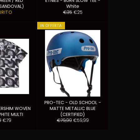
GREEN / RED
ETNIES - BURN SLOW TEE -
SANDOVAL)
White
Prezzo
Prezzo
URITO
€35
€25
di
scontato
listino
IN OFFERTA
PRO-TEC - OLD SCHOOL -
KERSHIM WOVEN
MATTE METALLIC BLUE
WHITE MULTI
(CERTIFIED)
zzo
Prezzo
Prezzo
Prezzo
0
€79
€79,99
€59,99
scontato
di
scontato
ino
listino