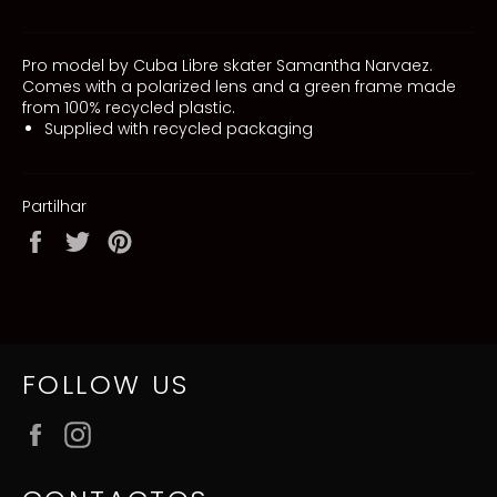
Pro model by Cuba Libre skater Samantha Narvaez.
Comes with a polarized lens and a green frame made
from 100% recycled plastic.
Supplied with recycled packaging
Partilhar
Partilhe
Twittar
Adicione
no
no
no
Facebook
Twitter
Pinterest
FOLLOW US
Facebook
Instagram