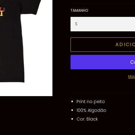
TAMANHO
ADICI
Mai
Print no peito
100% Algodão
Cor: Black