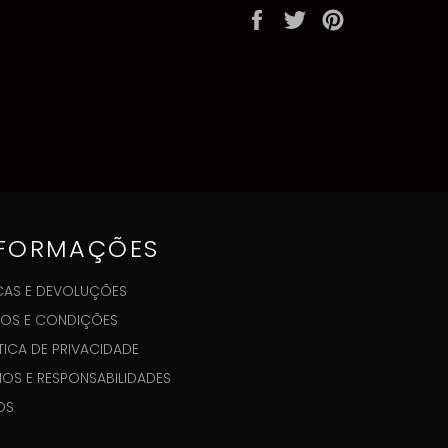
Partilhe
Twittar
Adicione
no
no
no
Facebook
Twitter
Pinterest
NFORMAÇÕES
AS E DEVOLUÇÕES
OS E CONDIÇÕES
TICA DE PRIVACIDADE
GIOS E RESPONSABILIDADES
OS