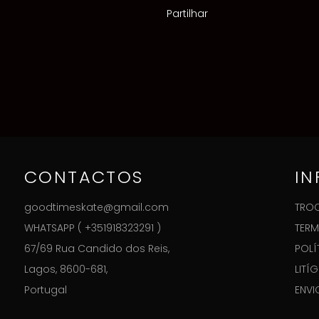
Partilhar
CONTACTOS
I
goodtimeskate@gmail.com
TROC
WHATSAPP ( +351918323291 )
TERM
67/69 Rua Candido dos Reis,
POLÍ
Lagos, 8600-681,
LITÍ
Portugal
ENVI