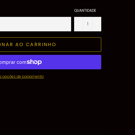
QUANTIDADE
−
+
ONAR AO CARRINHO
s opções de pagamento