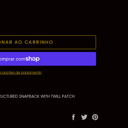
ONAR AO CARRINHO
s opções de pagamento
RUCTURED SNAPBACK WITH TWILL PATCH
Partilhe
Twittar
Adicione
no
no
no
Facebook
Twitter
Pinterest