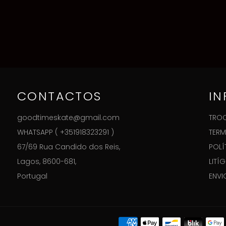
CONTACTOS
I
goodtimeskate@gmail.com
TROC
WHATSAPP ( +351918323291 )
TERM
67/69 Rua Candido dos Reis,
POLÍ
Lagos, 8600-681,
LITÍ
Portugal
ENVI