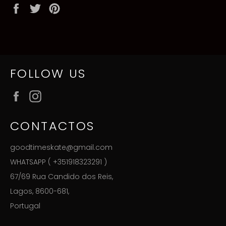
Partilhe
Twittar
Adicione
no
no
no
Facebook
Twitter
Pinterest
FOLLOW US
Facebook
Instagram
CONTACTOS
goodtimeskate@gmail.com
WHATSAPP ( +351918323291 )
67/69 Rua Candido dos Reis,
Lagos, 8600-681,
Portugal