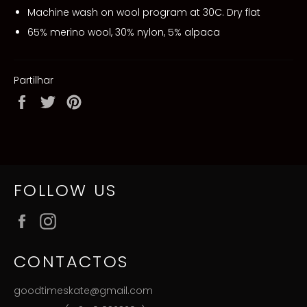
Machine wash on wool program at 30C. Dry flat
65% merino wool, 30% nylon, 5% alpaca
Partilhar
Partilhe
Twittar
Adicione
no
no
no
Facebook
Twitter
Pinterest
FOLLOW US
Facebook
Instagram
CONTACTOS
goodtimeskate@gmail.com