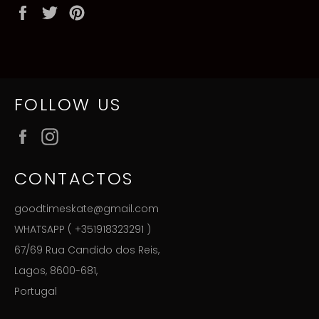
Partilhe
Twittar
Adicione
no
no
no
Facebook
Twitter
Pinterest
FOLLOW US
Facebook
Instagram
CONTACTOS
goodtimeskate@gmail.com
WHATSAPP ( +351918323291 )
67/69 Rua Candido dos Reis,
Lagos, 8600-681,
Portugal